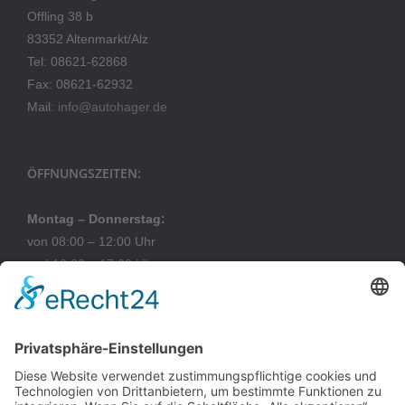
Offling 38 b
83352 Altenmarkt/Alz
Tel: 08621-62868
Fax: 08621-62932
Mail:
info@autohager.de
ÖFFNUNGSZEITEN:
Montag – Donnerstag:
von 08:00 – 12:00 Uhr
und 13:00 – 17:00 Uhr
Freitag:
von 08:00 – 12:00 Uhr
und 13:00 – 15:00 Uhr
NAVIGATION